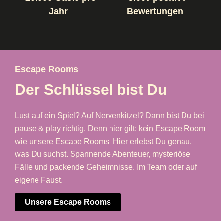
Jahr
Bewertungen
Escape Rooms
Der Schlüssel bist Du
Lust auf ein Spiel? Auf Nervenkitzel? Dann bist Du bei
pause & play richtig. Denn hier gilt: kein Escape Room
wie unsere Escape Rooms. Hier erlebst Du genau,
was Du suchst. Spannende Abenteuer, mysteriöse
Fälle und packende Geheimnisse. Im Team oder auf
eigene Faust.
Unsere Escape Rooms